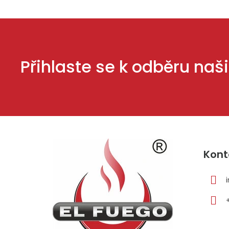
Přihlaste se k odběru naš
Z
á
Kont
p
a
t
í