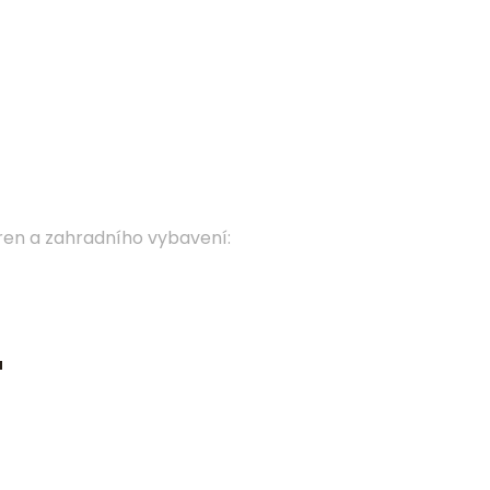
íren a zahradního vybavení
:
ů