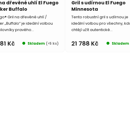
 na dřevěné uhlí El Fuego
Gril s udírnou El Fuego
er Buffalo
Minnesota
go® Gril na dřevěné uhlí /
Tento robustní gril s udírnou je
r „Buffalo“ je ideální volbou
ideální volbou pro všechny, kdo
ilovníky pravého...
chtějí užít autentické...
081 Kč
21 788 Kč
Skladem
(>5 ks)
Skladem