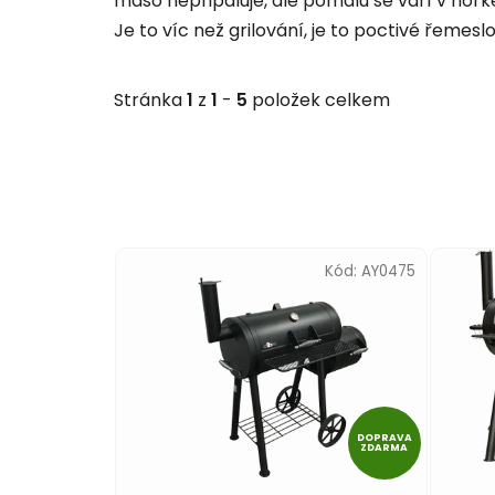
maso nepřipaluje, ale pomalu se vaří v hork
Je to víc než grilování, je to poctivé řemeslo
Stránka
1
z
1
-
5
položek celkem
V
ý
Kód:
AY0475
p
i
s
p
r
DOPRAVA
o
ZDARMA
d