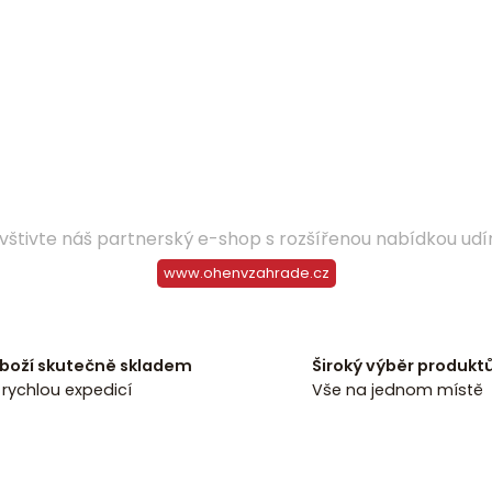
O
v
vštivte náš partnerský e-shop s rozšířenou nabídkou ud
l
á
www.ohenvzahrade.cz
d
a
c
í
boží skutečně skladem
Široký výběr produkt
p
 rychlou expedicí
Vše na jednom místě
r
v
k
y