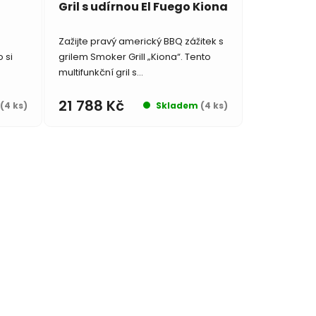
Gril s udírnou El Fuego Kiona
Zažijte pravý americký BBQ zážitek s
 si
grilem Smoker Grill „Kiona“. Tento
multifunkční gril s...
21 788 Kč
(4 ks)
Skladem
(4 ks)