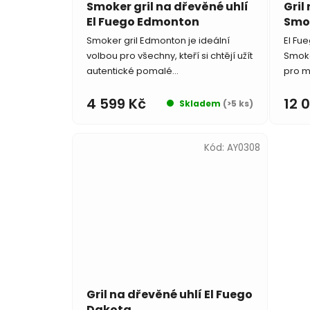
u
Smoker gril na dřevěné uhlí
Gril
El Fuego Edmonton
Smok
k
t
Smoker gril Edmonton je ideální
El Fue
volbou pro všechny, kteří si chtějí užít
Smoke
ů
autentické pomalé...
pro m
4 599 Kč
12 
Skladem
(>5 ks)
Kód:
AY0308
Gril na dřevěné uhlí El Fuego
Dakota