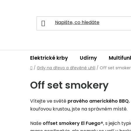
Přejít
na
obsah
Elektrické krby
Udírny
Multifunk
Domů
/
Grily na dřevo a dřevěné uhlí
/
Off set smoker
Off set smokery
Vítejte ve světě
pravého amerického
BBQ.
kouřovou krustou, jste na správném místě.
Naše
offset smokery El Fuego®
, s jejich ty