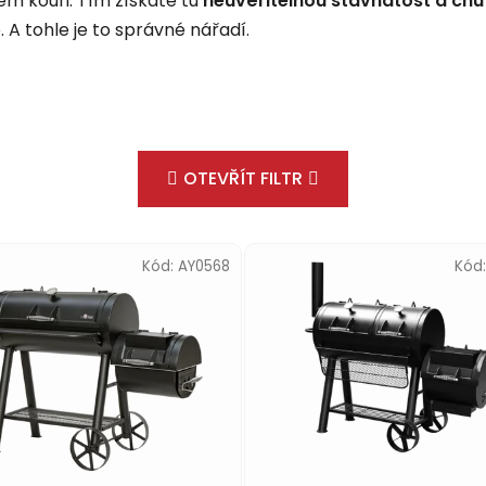
ém kouři. Tím získáte tu
neuvěřitelnou šťavnatost a chu
. A tohle je to správné nářadí.
OTEVŘÍT FILTR
Kód:
AY0568
Kód