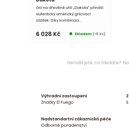
Gril na dřevěné uhlí „Dakota“ přináší
autentický americký grilovací
zážitek. Díky kombinaci...
6 028 Kč
Skladem
(>5 ks)
Nenašli jste, co hledáte?
Na
Výhradní zastoupení
Z
Značky El Fuego
S
Nadstandartní zákaznická péče
Odborné poradenství