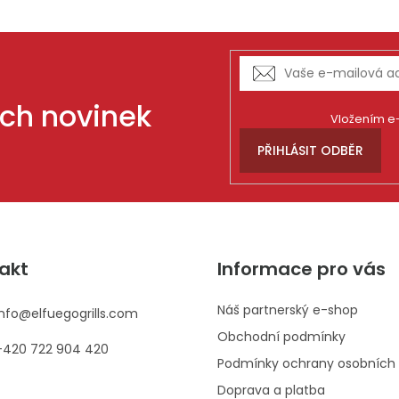
v
ý
p
i
s
ich novinek
u
Vložením e-
PŘIHLÁSIT ODBĚR
akt
Informace pro vás
Náš partnerský e-shop
info
@
elfuegogrills.com
Obchodní podmínky
+420 722 904 420
Podmínky ochrany osobních 
Doprava a platba