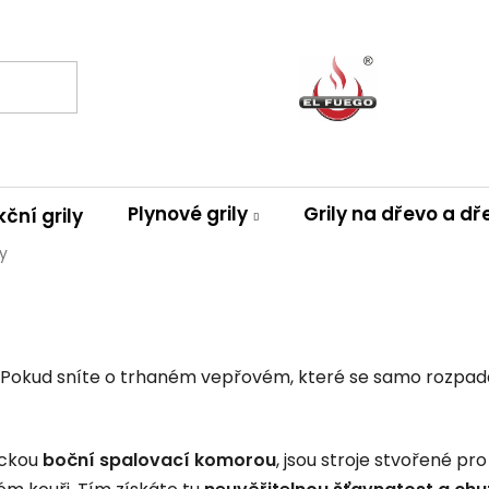
Plynové grily
Grily na dřevo a dř
ční grily
y
Pokud sníte o trhaném vepřovém, které se samo rozpadá
pickou
boční spalovací komorou
, jsou stroje stvořené pr