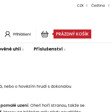
CZK
Čeština
PRÁZDNÝ KOŠÍK
Přihlášení
NÁKUPNÍ
KOŠÍK
evěné uhlí
Příslušenství
, nebo o hovězím hrudí s dokonalou
o
pomalé uzení
. Oheň hoří stranou, takže se