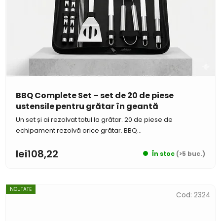
BBQ Complete Set – set de 20 de piese
ustensile pentru grătar în geantă
Un set și ai rezolvat totul la grătar. 20 de piese de
echipament rezolvă orice grătar. BBQ...
lei108,22
În stoc
(>5 buc.)
NOUTATE
Cod:
2324