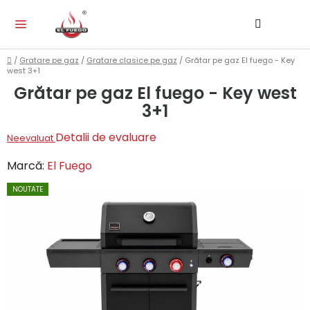
Treci
Căutar
CO
la
DE
conținut
CU
Acasă
/
Gratare pe gaz
/
Gratare clasice pe gaz
/
Grătar pe gaz El fuego - Key
west 3+1
Grătar pe gaz El fuego - Key west
3+1
Evaluarea
Detalii de evaluare
Neevaluat
medie
Marcă:
El Fuego
a
NOUTATE
produsului
este
0,0
din
5
stele.