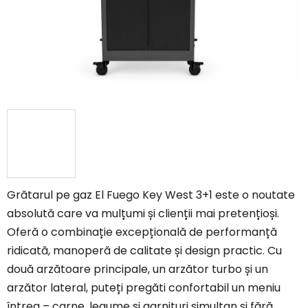
Grătarul pe gaz El Fuego Key West 3+1 este o noutate
absolută care va mulțumi și clienții mai pretențioși.
Oferă o combinație excepțională de performanță
ridicată, manoperă de calitate și design practic. Cu
două arzătoare principale, un arzător turbo și un
arzător lateral, puteți pregăti confortabil un meniu
întreg – carne, legume și garnituri simultan și fără