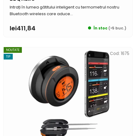
Intrați în lumea gătitului inteligent cu termometrul nostru
Bluetooth wireless care aduce...
lei411,84
În stoc
(>5 buc.)
NOUTATE
Cod:
1675
TIP