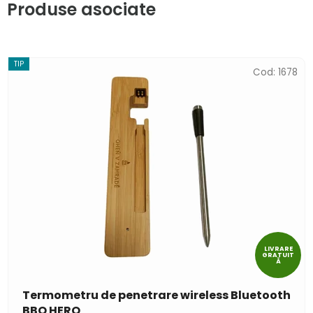
Produse asociate
TIP
Cod:
1678
LIVRARE
GRATUIT
Ă
Termometru de penetrare wireless Bluetooth
BBQ HERO