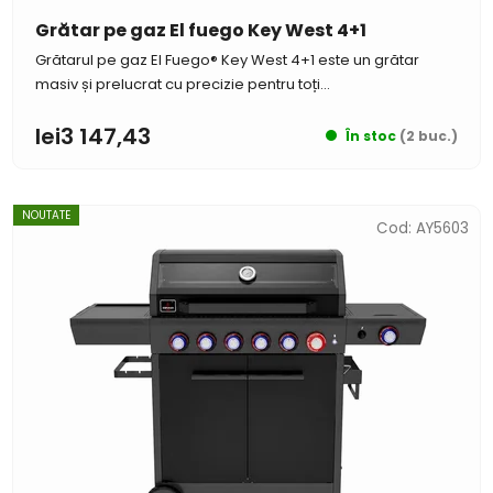
Grătar pe gaz El fuego Key West 4+1
Grătarul pe gaz El Fuego® Key West 4+1 este un grătar
masiv și prelucrat cu precizie pentru toți...
lei3 147,43
În stoc
(2 buc.)
NOUTATE
Cod:
AY5603