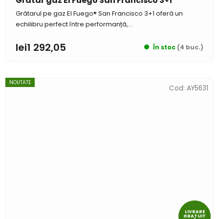
Grătar gaz El Fuego San Francisco 3+1
Grătarul pe gaz El Fuego® San Francisco 3+1 oferă un
echilibru perfect între performanță,...
lei1 292,05
În stoc
(4 buc.)
NOUTATE
Cod:
AY5631
LIVRARE
GRATUIT