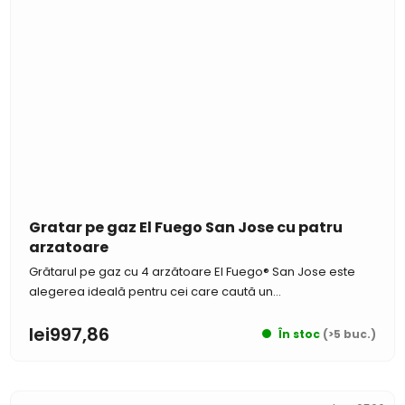
Gratar pe gaz El Fuego San Jose cu patru
arzatoare
Grătarul pe gaz cu 4 arzătoare El Fuego® San Jose este
alegerea ideală pentru cei care caută un...
lei997,86
În stoc
(>5 buc.)