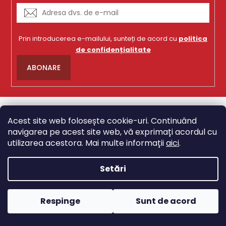
Prin introducerea e-mailului, sunteți de acord cu
politica
de confidențialitate
ABONARE
S
u
Acest site web folosește cookie-uri. Continuând
b
navigarea pe acest site web, vă exprimați acordul cu
s
utilizarea acestora. Mai multe informații
aici
.
o
l
Setări
Respinge
Sunt de acord