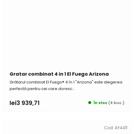
Gratar combinat 4 in 1 El Fuego Arizona
Grătarul combinat El Fuego® 4 în 1 "Arizona" este alegerea
perfectă pentru cei care doresc...
lei3 939,71
În stoc
(4 buc.)
Cod:
AY4411