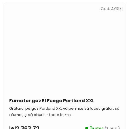
Cod:
AY3171
Fumator gaz El Fuego Portland XXL
Grătarul pe gaz Portland XXL vă permite să faceți grătar, să
afumați și să aburiți - toate într-o...
lei2 363,72
În stoc
(2 buc.)