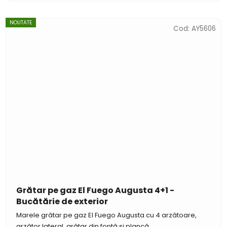
NOUTATE
Cod:
AY5606
Grătar pe gaz El Fuego Augusta 4+1 -
Bucătărie de exterior
Marele grătar pe gaz El Fuego Augusta cu 4 arzătoare,
arzător lateral, grătar din fontă și plancă...