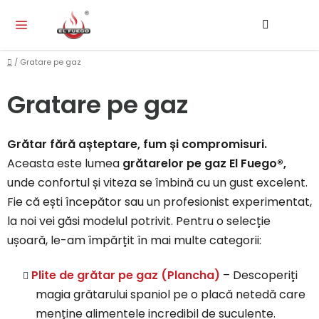
Treci
Căutar
CO
la
DE
conținut
CU
Acasă
/
Gratare pe gaz
Gratare pe gaz
Grătar fără așteptare, fum și compromisuri.
Aceasta este lumea
grătarelor pe gaz El Fuego®,
unde confortul și viteza se îmbină cu un gust excelent.
Fie că ești începător sau un profesionist experimentat,
la noi vei găsi modelul potrivit. Pentru o selecție
ușoară, le-am împărțit în mai multe categorii:
Plite de grătar pe gaz (Plancha)
– Descoperiți
magia grătarului spaniol pe o placă netedă care
menține alimentele incredibil de suculente.