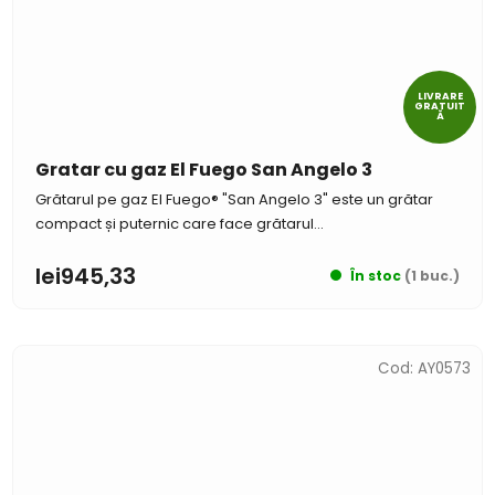
LIVRARE
GRATUIT
Ă
Gratar cu gaz El Fuego San Angelo 3
Grătarul pe gaz El Fuego® "San Angelo 3" este un grătar
compact și puternic care face grătarul...
lei945,33
În stoc
(1 buc.)
Cod:
AY0573