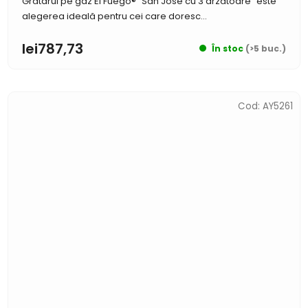
Grătarul pe gaz El Fuego® "San Jose cu 3 arzătoare" este
alegerea ideală pentru cei care doresc...
lei787,73
În stoc
(>5 buc.)
Cod:
AY5261