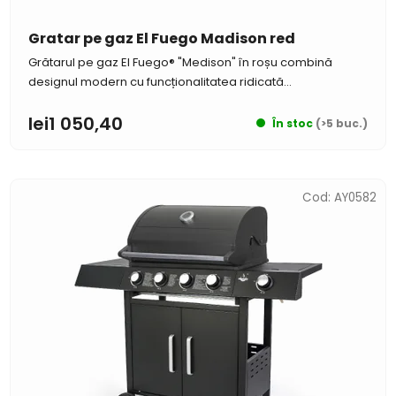
u
i
Gratar pe gaz El Fuego Madison red
Grătarul pe gaz El Fuego® "Medison" în roșu combină
designul modern cu funcționalitatea ridicată...
lei1 050,40
În stoc
(>5 buc.)
Cod:
AY0582