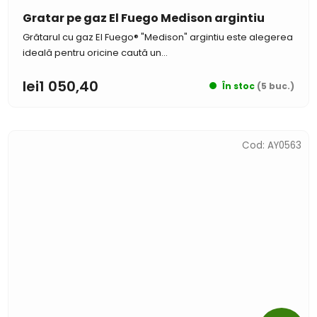
Gratar pe gaz El Fuego Medison argintiu
Grătarul cu gaz El Fuego® "Medison" argintiu este alegerea
ideală pentru oricine caută un...
lei1 050,40
În stoc
(5 buc.)
Cod:
AY0563