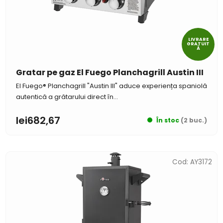
LIVRARE
GRATUIT
Ă
Gratar pe gaz El Fuego Planchagrill Austin III
El Fuego® Planchagrill "Austin III" aduce experiența spaniolă
autentică a grătarului direct în...
lei682,67
În stoc
(2 buc.)
Cod:
AY3172