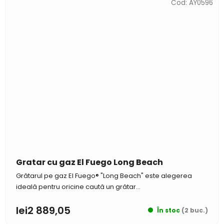
Cod:
AY0596
Gratar cu gaz El Fuego Long Beach
Grătarul pe gaz El Fuego® "Long Beach" este alegerea
ideală pentru oricine caută un grătar...
lei2 889,05
În stoc
(2 buc.)