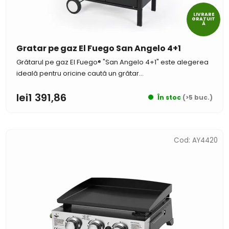
LIVRARE
GRATUIT
Ă
Gratar pe gaz El Fuego San Angelo 4+1
Grătarul pe gaz El Fuego® "San Angelo 4+1" este alegerea
ideală pentru oricine caută un grătar...
lei1 391,86
În stoc
(>5 buc.)
Cod:
AY4420