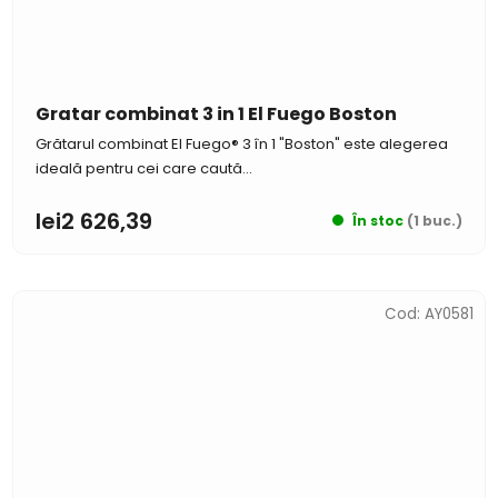
Gratar combinat 3 in 1 El Fuego Boston
Grătarul combinat El Fuego® 3 în 1 "Boston" este alegerea
ideală pentru cei care caută...
lei2 626,39
În stoc
(1 buc.)
Cod:
AY0581