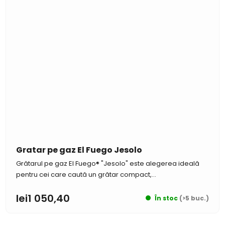
Gratar pe gaz El Fuego Jesolo
Grătarul pe gaz El Fuego® "Jesolo" este alegerea ideală
pentru cei care caută un grătar compact,...
lei1 050,40
În stoc
(>5 buc.)