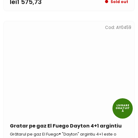
lei1 575,73
Sold out
Cod:
AY0459
LIVRARE
GRATUIT
Ă
Gratar pe gaz El Fuego Dayton 4+1 argintiu
Grătarul pe gaz El Fuego® "Dayton" argintiu 4+1 este o