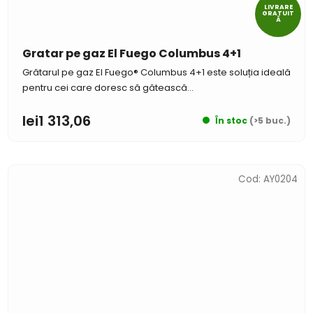
LIVRARE
GRATUIT
Ă
Gratar pe gaz El Fuego Columbus 4+1
Grătarul pe gaz El Fuego® Columbus 4+1 este soluția ideală
pentru cei care doresc să gătească...
lei1 313,06
În stoc
(>5 buc.)
Cod:
AY0204