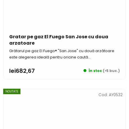
Gratar pe gaz El Fuego San Jose cu doua
arzatoare
Grătarul pe gaz El Fuego® "San Jose" cu două arzătoare
este alegerea ideală pentru oricine caută...
lei682,67
În stoc
(>5 buc.)
NOUTATE
Cod:
AY0532