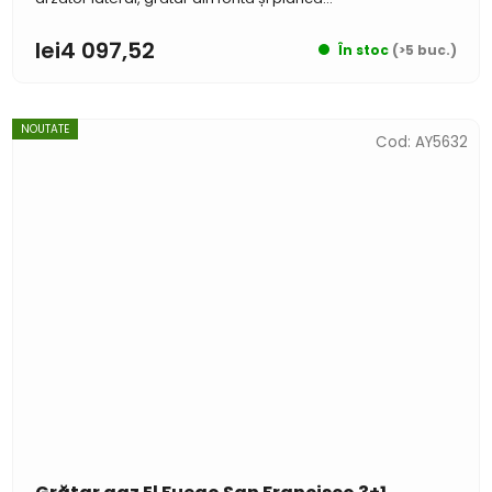
lei4 097,52
În stoc
(>5 buc.)
NOUTATE
Cod:
AY5632