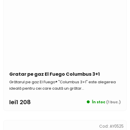
Gratar pe gaz El Fuego Columbus 3+1
Grătarul pe gaz El Fuego® "Columbus 3+1" este alegerea
ideală pentru cei care caută un grătar...
lei1 208
În stoc
(1 buc.)
Cod:
AY0525