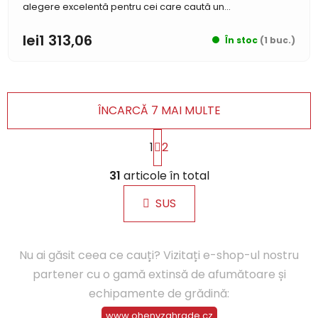
alegere excelentă pentru cei care caută un...
lei1 313,06
În stoc
(1 buc.)
ÎNCARCĂ 7 MAI MULTE
P
1
2
a
g
C
i
31
articole în total
o
n
n
a
SUS
t
r
r
e
o
Nu ai găsit ceea ce cauți?
Vizitați e-shop-ul nostru
l
u
partener cu o gamă extinsă de afumătoare și
l
echipamente de grădină
:
l
www.ohenvzahrade.cz