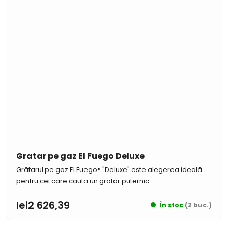
Gratar pe gaz El Fuego Deluxe
Grătarul pe gaz El Fuego® "Deluxe" este alegerea ideală
pentru cei care caută un grătar puternic...
lei2 626,39
În stoc
(2 buc.)