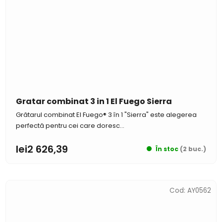
Gratar combinat 3 in 1 El Fuego Sierra
Grătarul combinat El Fuego® 3 în 1 "Sierra" este alegerea
perfectă pentru cei care doresc...
lei2 626,39
În stoc
(2 buc.)
Cod:
AY0562