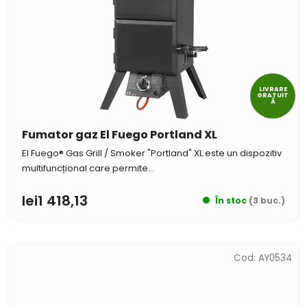
LIVRARE
GRATUIT
Ă
Fumator gaz El Fuego Portland XL
El Fuego® Gas Grill / Smoker "Portland" XL este un dispozitiv
multifuncțional care permite...
lei1 418,13
În stoc
(3 buc.)
Cod:
AY0534