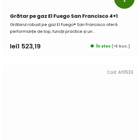
Ă
Grătar pe gaz El Fuego San Francisco 4+1
Grătarul robust pe gaz El Fuego® San Francisco oferă
performanțe de top, funcții practice și un...
lei1 523,19
În stoc
(>5 buc.)
Cod:
AY0533