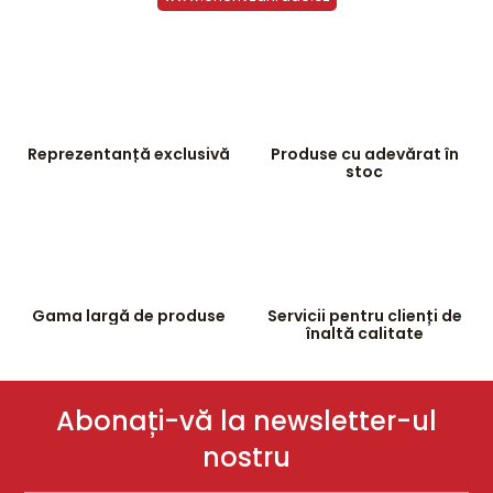
i
s
t
ă
r
i
l
Reprezentanță exclusivă
Produse cu adevărat în
o
stoc
r
Gama largă de produse
Servicii pentru clienți de
înaltă calitate
Abonați-vă la newsletter-ul
nostru