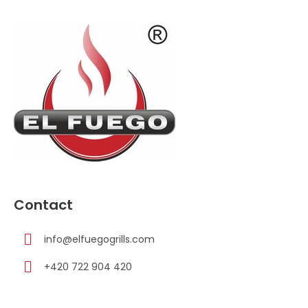
S
u
b
s
o
l
Contact
info
@
elfuegogrills.com
+420 722 904 420