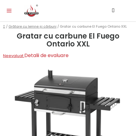
Treci
Căutar
CO
la
DE
conținut
CU
Acasă
/
Grătare cu lemne și cărbuni
/
Gratar cu carbune El Fuego Ontario XXL
Gratar cu carbune El Fuego
Ontario XXL
Evaluarea
Detalii de evaluare
Neevaluat
medie
a
produsului
este
0,0
din
5
stele.