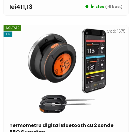
lei411,13
În stoc
(>5 buc.)
NOUTATE
Cod:
1675
TIP
Termometru digital Bluetooth cu 2 sonde
BBQ Guardian