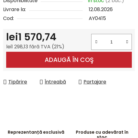
Disponibilitate
În stoc
(2 buc.)
Livrare la:
12.08.2026
Cod:
AY0415
lei1 570,74
lei1 298,13 fără TVA (21%)
Evaluare preţ:
ADAUGĂ ÎN COŞ
Tipărire
Întreabă
Partajare
Reprezentanță exclusivă
Produse cu adevărat în
stoc