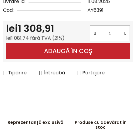
Livrare la:
11.08.2026
Cod:
AY6391
lei1 308,91
lei1 081,74 fără TVA (21%)
Evaluare preţ:
ADAUGĂ ÎN COŞ
Tipărire
Întreabă
Partajare
Reprezentanță exclusivă
Produse cu adevărat în
stoc