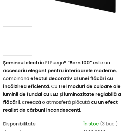
Șemineul electric
El Fuego®
"Bern 100"
este un
accesoriu elegant pentru interioarele moderne
,
combinând
efectul decorativ al unei flăcări cu
încălzirea eficientă
. Cu
trei moduri de culoare ale
luminii de fundal cu LED
și
luminozitate reglabilă a
flăcării
, creează o atmosferă plăcută
cu un efect
realist de cărbuni incandescenți
.
Disponibilitate
În stoc
(3 buc.)