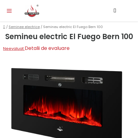
Treci
Căutar
CO
la
DE
conținut
CU
Acasă
/
Seminee electrice
/
Semineu electric El Fuego Bern 100
Semineu electric El Fuego Bern 100
Evaluarea
Detalii de evaluare
Neevaluat
medie
a
produsului
este
0,0
din
5
stele.