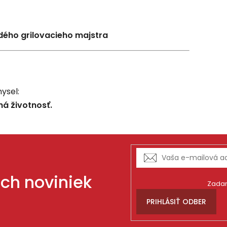
ždého grilovacieho majstra
ysel:
há životnosť.
ich noviniek
Zadan
PRIHLÁSIŤ ODBER