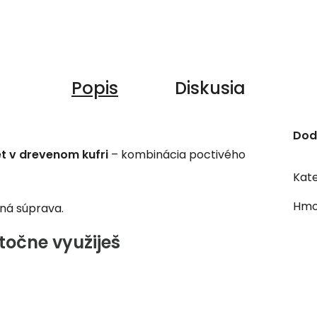
Popis
Diskusia
Dod
t v drevenom kufri
– kombinácia poctivého
Kate
Hmo
jná súprava.
točne využiješ