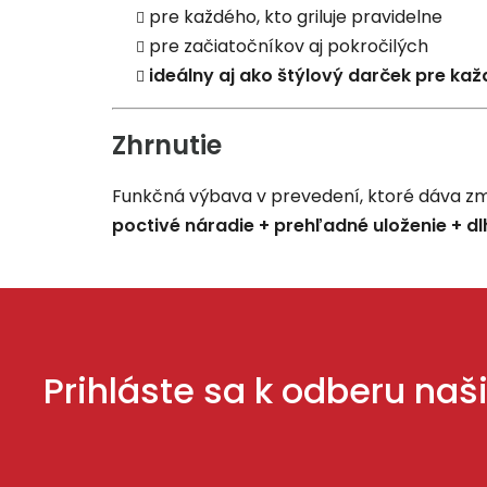
pre každého, kto griluje pravidelne
pre začiatočníkov aj pokročilých
ideálny aj ako štýlový darček pre ka
Zhrnutie
Funkčná výbava v prevedení, ktoré dáva zm
poctivé náradie + prehľadné uloženie + dl
Prihláste sa k odberu naš