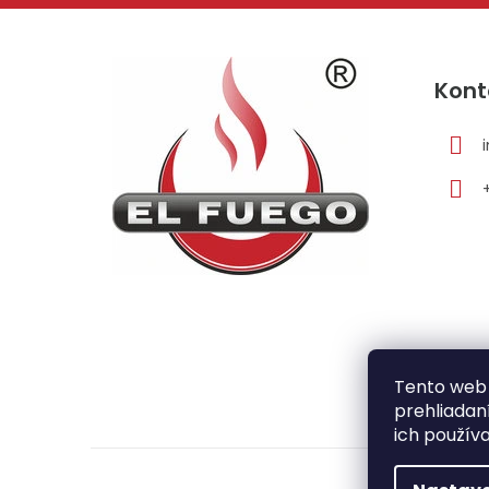
Z
á
Kont
p
ä
t
i
e
Tento web 
prehliadan
ich použív