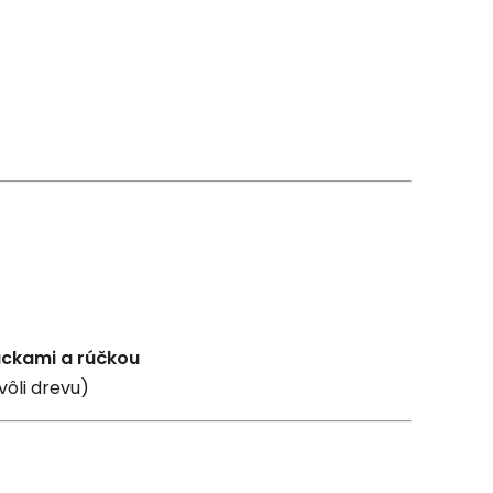
ackami a rúčkou
ôli drevu)