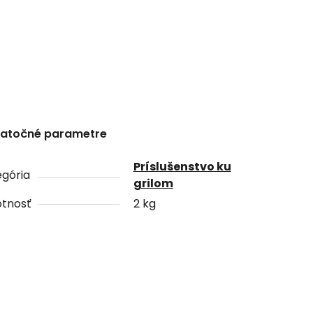
atočné parametre
Príslušenstvo ku
gória
grilom
tnosť
2 kg