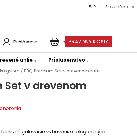
EUR
Slovenčina
PRÁZDNY KOŠÍK
Prihlásenie
NÁKUPNÝ
KOŠÍK
drevené uhlie
Príslušenstvo
 ku grilom
/
BBQ Premium Set v drevenom kufri
 Set v drevenom
dnotenia
funkčné grilovacie vybavenie s elegantným