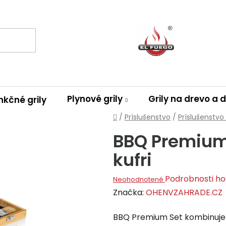
Plynové grily
Grily na drevo a 
nkčné grily
Domov
/
Príslušenstvo
/
Príslušenstvo
BBQ Premium
kufri
Priemerné
Podrobnosti ho
Neohodnotené
hodnotenie
Značka:
OHENVZAHRADE.CZ
produktu
BBQ Premium Set kombinuje 
je