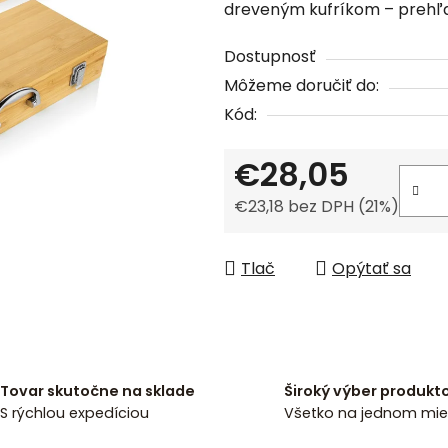
dreveným kufríkom – prehľad
0,0
z
Dostupnosť
5
Môžeme doručiť do:
hviezdičiek.
Kód:
€28,05
€23,18 bez DPH (21%)
Jednotková cena:
Tlač
Opýtať sa
Tovar skutočne na sklade
Široký výber produkt
S rýchlou expedíciou
Všetko na jednom mie