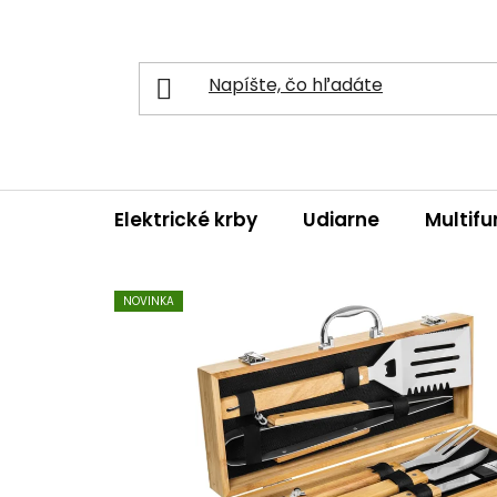
Prejsť
na
obsah
Elektrické krby
Udiarne
Multifu
NOVINKA