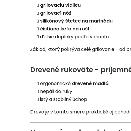
grilovaciu vidlicu
grilovací nôž
silikónový štetec na marinádu
čistiaca kefa na rošt
ďalšie doplnky podľa variantu
Základ, ktorý pokrýva celé grilovanie - od p
Drevené rukoväte - príjemné
ergonomické
drevené madlá
nepáli do ruky
istý a stabilný úchop
Drevo je v tomto smere praktické aj pohodl