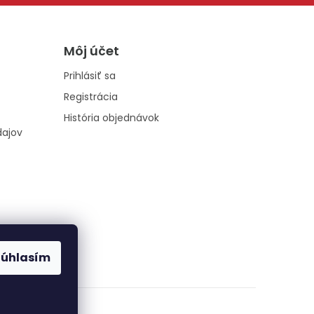
Môj účet
Prihlásiť sa
Registrácia
História objednávok
dajov
Súhlasím