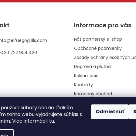
akt
Informace pro vás
Náš partnerský e-shop
info
@
elfuegogrills.com
Obchodné podmienky
+420 722 904 420
Zásady ochrany osobných ú
Doprava a platba
Reklamácie
Kontakty
Kamenný obchod
Moja objednávka
používa súbory cookie. Ďalším
Odmietnuť
ím tohto webu vyjadrujete súhlas s
aním. Viac informácií
tu
.