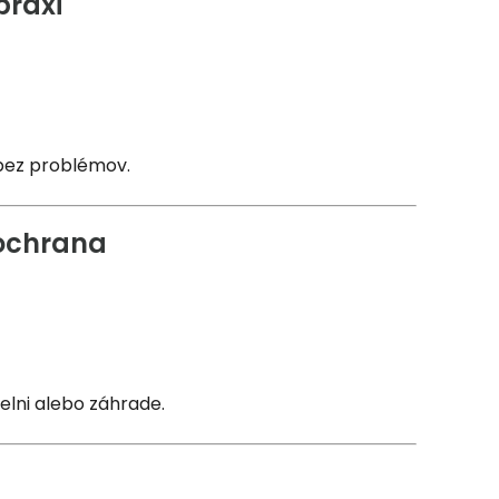
praxi
 bez problémov.
 ochrana
elni alebo záhrade.