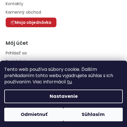
Kontakty
Kamenný obchod
Moja objednávka
Môj účet
Prihlásiť sa
Registrácia
Tento web používa súbory cookie. Ďalším
História objednávok
prehliadaním tohto webu vyjadrujete súhlas s ich
používaním. Viac informácií
tu
.
Nastavenie
Odmietnuť
Súhlasím
Vytvoril Shoptet
|
Anque Media
Copyright 2026
Elfuego grills
. Všetky práva vyhradené.