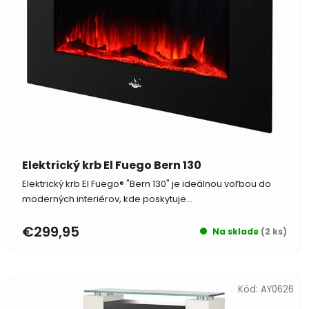
Elektrický krb El Fuego Bern 130
Elektrický krb El Fuego® "Bern 130" je ideálnou voľbou do
moderných interiérov, kde poskytuje...
€299,95
Na sklade
(2 ks)
Kód:
AY0626