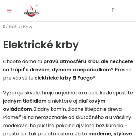
Prejsť
Hľadať
NÁ
na
KO
obsah
Domov
/
Elektrické krby
Elektrické krby
Chcete doma tú
pravú atmosféru krbu
,
ale nechcete
sa trápiť s drevom, dymom a neporiadkom
? Presne
pre vás sú tu
elektrické krby El Fuego®
.
Vyzerajú skvele, hrejú na jednotku a celé kúzlo spustíte
jedným tlačidlom
a niektoré aj
diaľkovým
ovládačom
. Žiadny komín, žiadne štiepanie dreva.
Plameň je na nerozoznanie od skutočného a u väčšiny
modelov si ho pustíte pokojne aj v lete bez kúrenia –
proste len tak pre atmosféru. Je to
moderné, štýlové