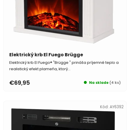
Elektrický krb El Fuego Brügge
Elektrický krb El Fuego® "Brügge " prináša príjemné teplo a
realistický efekt plameňa, ktorý...
€69,95
Na sklade
(4 ks)
Kód:
AY6392