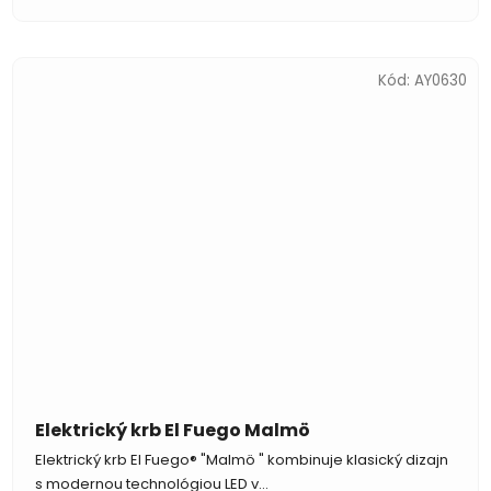
Kód:
AY0630
Elektrický krb El Fuego Malmö
Elektrický krb El Fuego® "Malmö " kombinuje klasický dizajn
s modernou technológiou LED v...