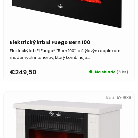
d
o
u
v
k
t
o
v
Elektrický krb El Fuego Bern 100
Elektrický krb El Fuego® "Bern 100" je štýlovým doplnkom
moderných interiérov, ktorý kombinuje...
€249,50
Na sklade
(3 ks)
Kód:
AY0689