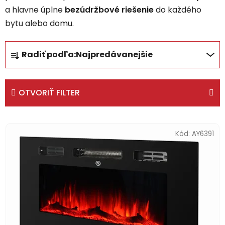
a hlavne úplne
bezúdržbové riešenie
do každého
bytu alebo domu.
R
Radiť podľa:
Najpredávanejšie
a
d
e
OTVORIŤ FILTER
n
i
V
e
ý
Kód:
AY6391
p
p
r
i
o
s
d
p
u
r
k
o
t