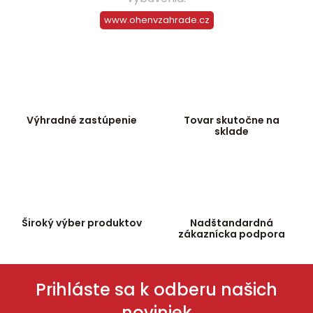
a
c
www.ohenvzahrade.cz
i
e
p
r
v
k
Výhradné zastúpenie
Tovar skutočne na
y
sklade
v
ý
p
i
s
u
Široký výber produktov
Nadštandardná
zákaznícka podpora
Prihláste sa k odberu našich
noviniek