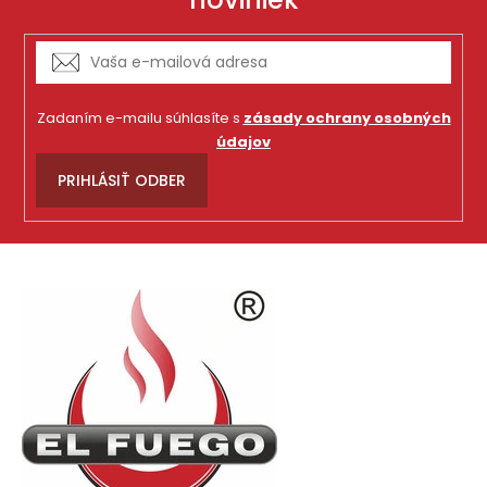
Zadaním e-mailu súhlasíte s
zásady ochrany osobných
údajov
PRIHLÁSIŤ ODBER
Z
á
p
ä
t
i
e