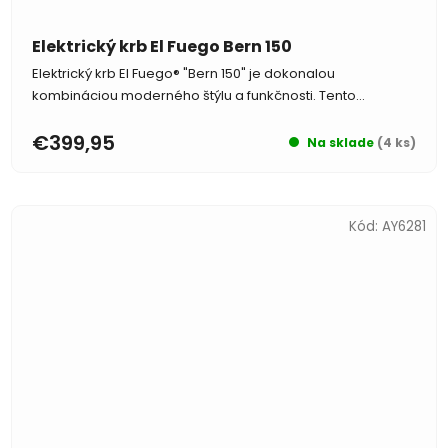
Elektrický krb El Fuego Bern 150
Elektrický krb El Fuego® "Bern 150" je dokonalou
kombináciou moderného štýlu a funkčnosti. Tento...
€399,95
Na sklade
(4 ks)
Kód:
AY6281