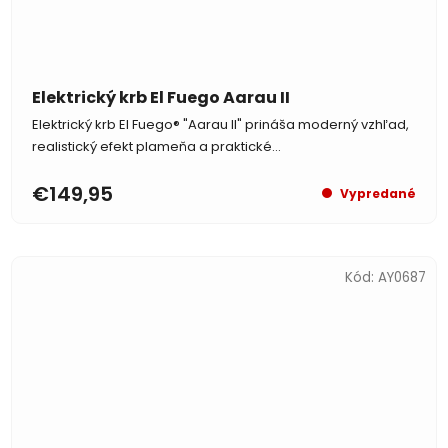
Elektrický krb El Fuego Aarau II
Elektrický krb El Fuego® "Aarau II" prináša moderný vzhľad,
realistický efekt plameňa a praktické...
€149,95
Vypredané
Kód:
AY0687