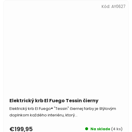
Kód:
AY0627
Elektrický krb El Fuego Tessin čierny
Elektrický krb El Fuego® "Tessin" čiernej farby je štýlovým
doplnkom každého interiéru, ktorý...
€199,95
Na sklade
(4 ks)