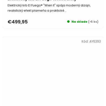
Elektrický krb El Fuego® "Wien II" spája moderný dizajn,
realistický efekt plameňa a praktické...
€499,95
Na sklade
(>5 ks)
Kód:
AY6393