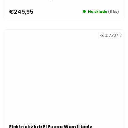
€249,95
Na sklade
(5 ks)
Kód:
AY0718
Elektrický krb El Fuego Wien II biely