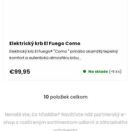
Elektrický krb El Fuego Como
Elektrický krb El Fuego® "Como " prináša okamžitý tepelný
komfort a autentickú atmosféru krbu...
€99,95
Na sklade
(>5 ks)
10
položiek celkom
O
v
l
Nenašli ste, čo hľadáte?
Navštívte náš partnerský e-
á
shop s rozšíreným sortimentom udiarní a záhradného
d
vybavenia
: