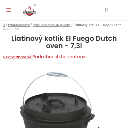
Prejsť
Hľadať
NÁ
na
KO
obsah
Domov
/
Príslušenstvo
/
Príslušenstvo ku grilom
/
Liatinový kotlík El Fuego Dutch
oven - 7,3l
Liatinový kotlík El Fuego Dutch
oven - 7,3l
Priemerné
Podrobnosti hodnotenia
Neohodnotené
hodnotenie
produktu
je
0,0
z
5
hviezdičiek.