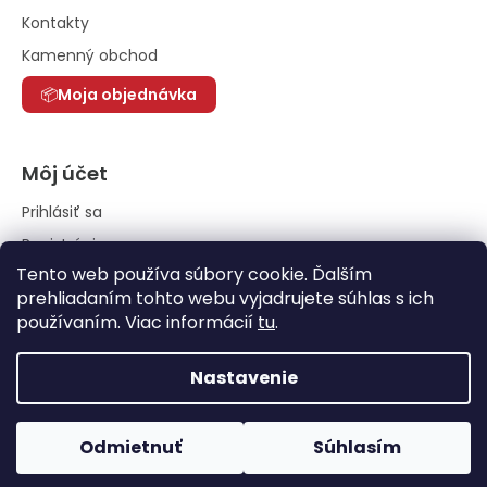
Kontakty
Kamenný obchod
Moja objednávka
Môj účet
Prihlásiť sa
Registrácia
Tento web používa súbory cookie. Ďalším
História objednávok
prehliadaním tohto webu vyjadrujete súhlas s ich
používaním. Viac informácií
tu
.
Nastavenie
Odmietnuť
Súhlasím
Vytvoril Shoptet
|
Anque Media
Copyright 2026
Elfuego grills
. Všetky práva vyhradené.