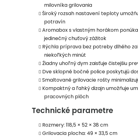
milovníka grilovania
Široký rozsah nastavení teploty umožňu
potravín
Aromabox s vlastným horákom ponúka 
jedinečný chuťový zážitok
Rýchla príprava bez potreby dlhého zah
niekoľkých minút
Žiadny uhoľný dym zaisťuje čistejšiu 
Dve sklopné bočné police poskytujú dos
Smaltované grilovacie rošty minimalizujú
Kompaktný a ľahký dizajn umožňuje umi
pracovných plôch
Technické parametre
Rozmery: 118,5 × 52 × 38 cm
Grilovacia plocha: 49 × 33,5 cm