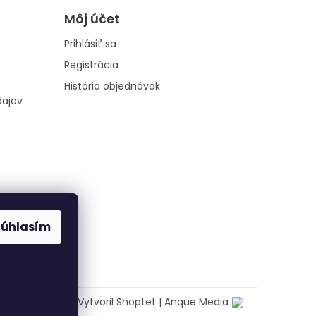
Môj účet
Prihlásiť sa
Registrácia
História objednávok
dajov
Súhlasím
Vytvoril Shoptet
|
Anque Media