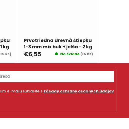
epka
Prvotriedna drevná štiepka
1 kg
1-3 mm mix buk + jelša - 2 kg
€6,55
(>5 ks)
Na sklade
(>5 ks)
ím e-mailu súhlasíte s
zásady ochrany osobných údajov