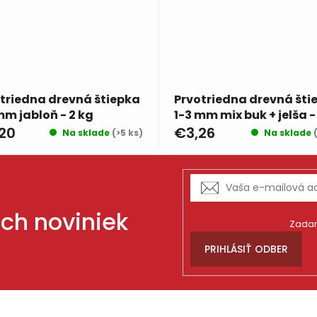
triedna drevná štiepka
Prvotriedna drevná šti
mm jabloň - 2 kg
1-3 mm mix buk + jelša - 
20
€3,26
Na sklade
(>5 ks)
Na sklade
ich noviniek
Zadan
PRIHLÁSIŤ ODBER