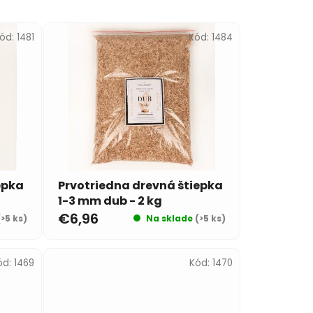
ód:
1481
Kód:
1484
epka
Prvotriedna drevná štiepka
1-3 mm dub - 2 kg
€6,96
(>5 ks)
Na sklade
(>5 ks)
ód:
1469
Kód:
1470