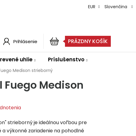
EUR
Slovenčina
PRÁZDNY KOŠÍK
Prihlásenie
NÁKUPNÝ
KOŠÍK
drevené uhlie
Príslušenstvo
l Fuego Medison strieborný
El Fuego Medison
dnotenia
son" strieborný je ideálnou voľbou pre
 a výkonné zariadenie na pohodlné