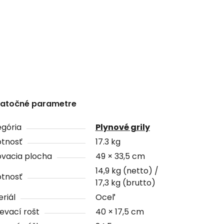
atočné parametre
gória
Plynové grily
tnosť
17.3 kg
ovacia plocha
49 × 33,5 cm
14,9 kg (netto) /
tnosť
17,3 kg (brutto)
riál
Oceľ
evací rošt
40 × 17,5 cm