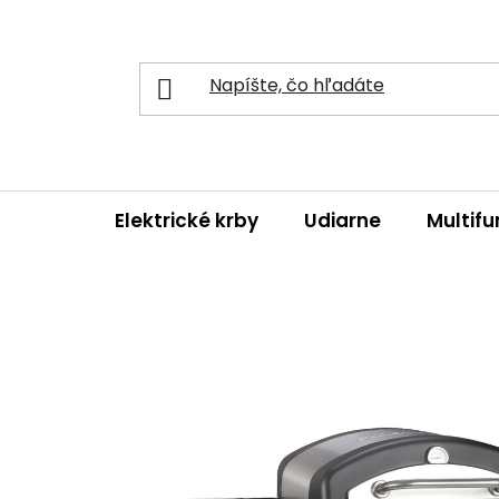
Prejsť
na
obsah
Elektrické krby
Udiarne
Multifu