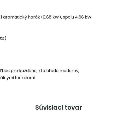
 1 aromatický horák (0,88 kW), spolu 4,68 kW
tto)
voľbou pre každého, kto hľadá moderný,
nálnymi funkciami.
Súvisiaci tovar