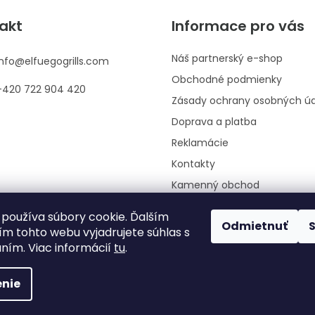
akt
Informace pro vás
Náš partnerský e-shop
info
@
elfuegogrills.com
Obchodné podmienky
+420 722 904 420
Zásady ochrany osobných ú
Doprava a platba
Reklamácie
Kontakty
Kamenný obchod
Moja objednávka
používa súbory cookie. Ďalším
Odmietnuť
ím tohto webu vyjadrujete súhlas s
aním. Viac informácií
tu
.
nie
adené.