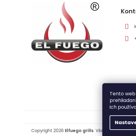
á
Kont
p
ä
t
i
e
Tento web 
prehliadan
ich použív
Nastave
Copyright 2026
Elfuego grills
. Všetky práva vyhr