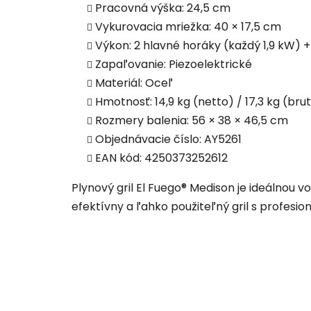
Pracovná výška: 24,5 cm
Vykurovacia mriežka: 40 × 17,5 cm
Výkon: 2 hlavné horáky (každý 1,9 kW) +
Zapaľovanie: Piezoelektrické
Materiál: Oceľ
Hmotnosť: 14,9 kg (netto) / 17,3 kg (bru
Rozmery balenia: 56 × 38 × 46,5 cm
Objednávacie číslo: AY5261
EAN kód: 4250373252612
Plynový gril El Fuego® Medison je ideálnou 
efektívny a ľahko použiteľný gril s profesio