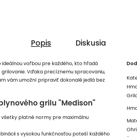
Popis
Diskusia
je ideálnou voľbou pre každého, kto hľadá
Dod
grilovanie. Vďaka precíznemu spracovaniu,
Kate
iám vám umožní pripraviť dokonalé jedlá bez
Hmo
Gril
plynového grilu "Medison"
Hmo
a všetky platné normy pre maximálnu
Mate
Ohri
binácii s vysokou funkčnosťou poteší každého