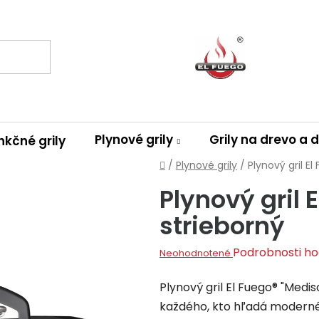
Plynové grily
Grily na drevo a 
nkčné grily
Domov
/
Plynové grily
/
Plynový gril E
Plynový gril 
strieborný
Priemerné
Podrobnosti ho
Neohodnotené
hodnotenie
Plynový gril El Fuego® "Medi
produktu
každého, kto hľadá moderné
je