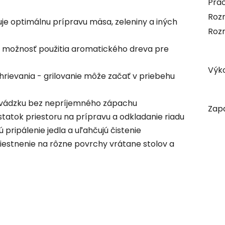
Pra
Roz
je optimálnu prípravu mäsa, zeleniny a iných
Roz
možnosť použitia aromatického dreva pre
Výk
rievania - grilovanie môže začať v priebehu
prevádzku bez nepríjemného zápachu
Zap
tatok priestoru na prípravu a odkladanie riadu
 pripálenie jedla a uľahčujú čistenie
estnenie na rôzne povrchy vrátane stolov a