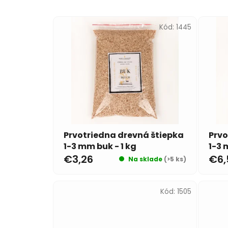
Kód:
1445
Prvotriedna drevná štiepka
Prvo
1-3 mm buk - 1 kg
1-3 
€3,26
€6,
Na sklade
(>5 ks)
Kód:
1505