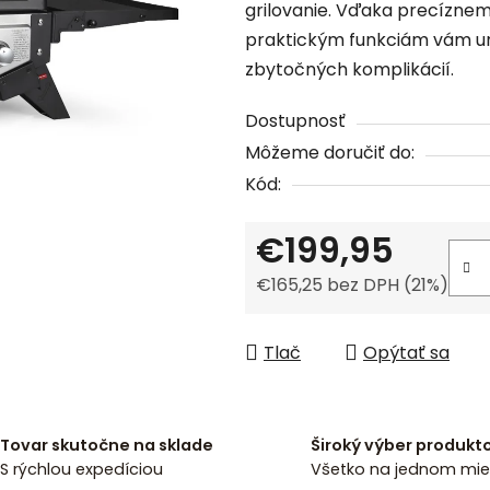
grilovanie. Vďaka precíznemu
0,0
praktickým funkciám vám um
z
zbytočných komplikácií.
5
hviezdičiek.
Dostupnosť
Môžeme doručiť do:
Kód:
€199,95
€165,25 bez DPH (21%)
Jednotková cena:
Tlač
Opýtať sa
Tovar skutočne na sklade
Široký výber produkt
S rýchlou expedíciou
Všetko na jednom mie