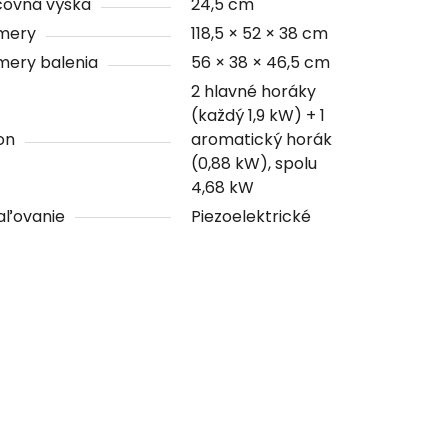
covná výška
24,5 cm
mery
118,5 × 52 × 38 cm
mery balenia
56 × 38 × 46,5 cm
2 hlavné horáky
(každý 1,9 kW) + 1
on
aromatický horák
(0,88 kW), spolu
4,68 kW
aľovanie
Piezoelektrické