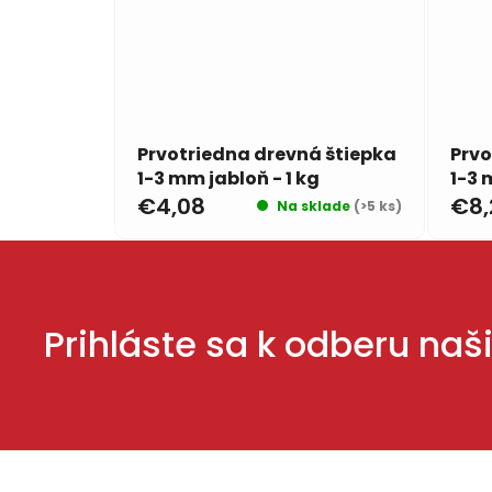
Prvotriedna drevná štiepka
Prvo
1-3 mm jabloň - 1 kg
1-3 
€4,08
€8,
Na sklade
(>5 ks)
Prihláste sa k odberu naš
Z