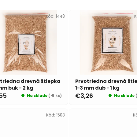
Kód:
1448
K
triedna drevná štiepka
Prvotriedna drevná šti
mm buk - 2 kg
1-3 mm dub - 1 kg
55
€3,26
Na sklade
(>5 ks)
Na sklade
Kód:
1508
K