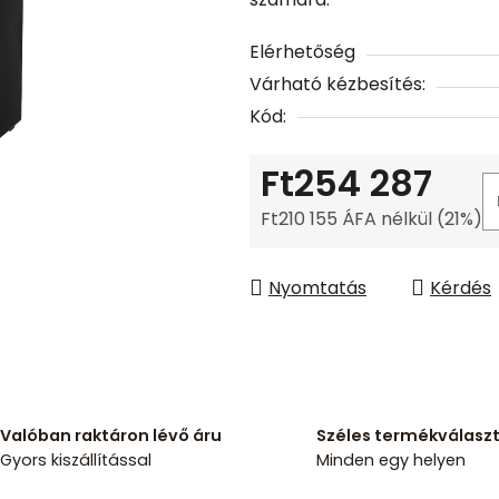
ből
0,0
Elérhetőség
csillag.
Várható kézbesítés:
Kód:
Ft254 287
Ft210 155 ÁFA nélkül (21%)
Egységár:
Nyomtatás
Kérdés
Valóban raktáron lévő áru
Széles termékválasz
Gyors kiszállítással
Minden egy helyen