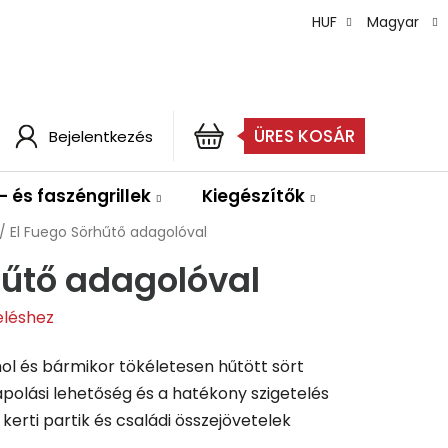
HUF
Magyar
ÜRES KOSÁR
Bejelentkezés
KOSÁR
- és faszéngrillek
Kiegészítők
/
El Fuego Sörhűtő adagolóval
hűtő adagolóval
eléshez
ol és bármikor tökéletesen hűtött sört
apolási lehetőség és a hatékony szigetelés
 kerti partik és családi összejövetelek