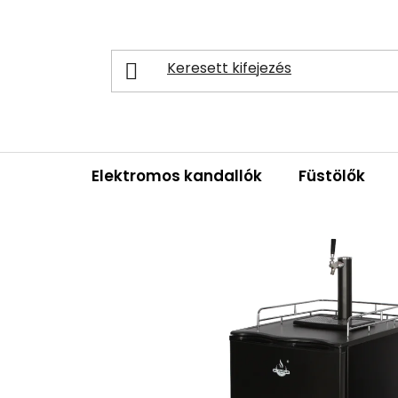
Ugrás
a
fő
tartalomhoz
Elektromos kandallók
Füstölők