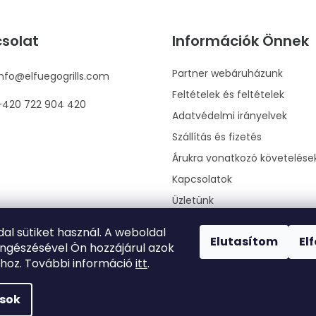
solat
Információk Önnek
Partner webáruházunk
info
@
elfuegogrills.com
Feltételek és feltételek
+420 722 904 420
Adatvédelmi irányelvek
Szállítás és fizetés
Árukra vonatkozó követelése
Kapcsolatok
Üzletünk
Rendelésem
al sütiket használ. A weboldal
Elutasítom
El
ngészésével Ön hozzájárul azok
hoz. További információ
itt
.
ások