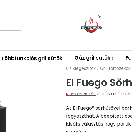
Gáz grillsütők
Fa
Többfunkciós grillsütők
Kezdőlap
/
Kiegészítők
/
Grill tartozékok
El Fuego Sör
A
Ugrás az érték
Nincs értékelés
termék
Az El Fuego® sörhűtővel bárh
átlagos
fogyaszthat. A beépített cs
értékelése
ideális választás nagy partik,
5-
számára.