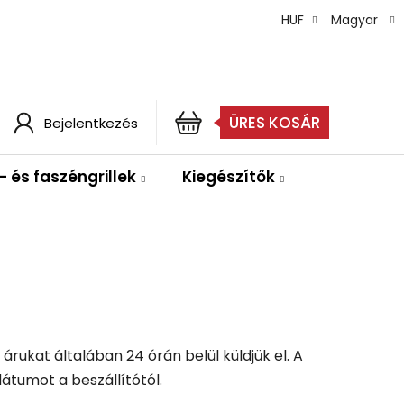
HUF
Magyar
ÜRES KOSÁR
Bejelentkezés
KOSÁR
- és faszéngrillek
Kiegészítők
árukat általában 24 órán belül küldjük el. A
átumot a beszállítótól.