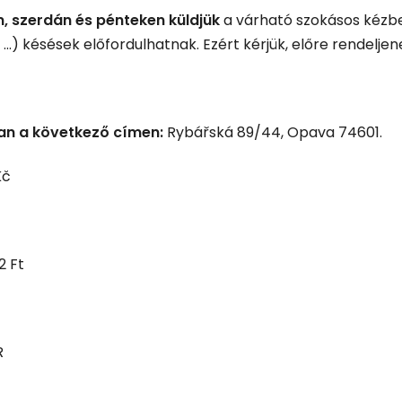
 szerdán és pénteken küldjük
a várható szokásos kézb
..) késések előfordulhatnak. Ezért kérjük, előre rendeljen
ban a következő címen:
Rybářská 89/44, Opava 74601.
Kč
2 Ft
R