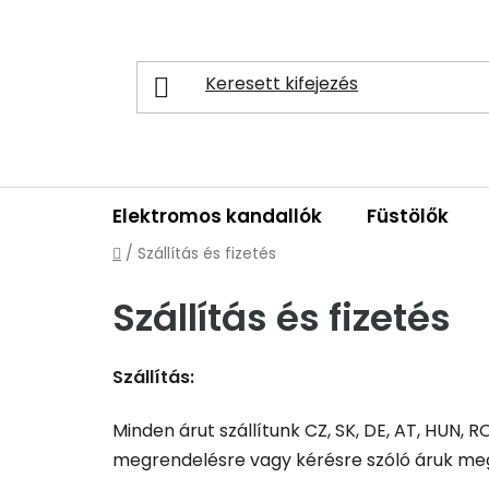
Ugrás
a
fő
tartalomhoz
Elektromos kandallók
Füstölők
Kezdőlap
/
Szállítás és fizetés
Szállítás és fizetés
Szállítás:
Minden árut szállítunk CZ, SK, DE, AT, HUN, 
megrendelésre vagy kérésre szóló áruk mege