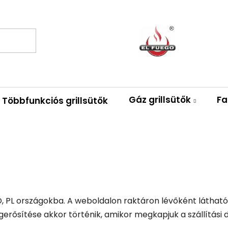
Gáz grillsütők
Fa
Többfunkciós grillsütők
RO, PL országokba. A weboldalon raktáron lévőként látható 
rősítése akkor történik, amikor megkapjuk a szállítási d