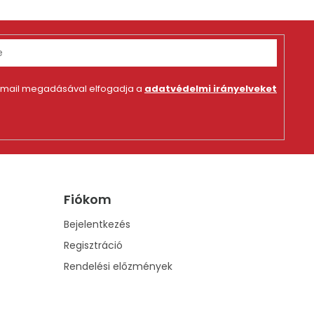
-mail megadásával elfogadja a
adatvédelmi irányelveket
Fiókom
Bejelentkezés
Regisztráció
Rendelési előzmények