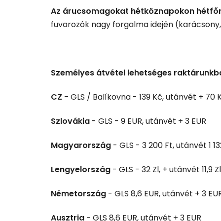
Az árucsomagokat hétköznapokon hétfőn,
fuvarozók nagy forgalma idején (karácsony, .
Személyes átvétel lehetséges raktárunk
CZ -
GLS / Balíkovna - 139 Kč, utánvét + 70 
Szlovákia
- GLS - 9 EUR, utánvét + 3 EUR
Magyarország
- GLS - 3 200 Ft, utánvét 1 13
Lengyelország
- GLS - 32 Zl, + utánvét 11,9 Zl
Németország
- GLS 8,6 EUR, utánvét + 3 EU
Ausztria
- GLS 8,6 EUR, utánvét + 3 EUR