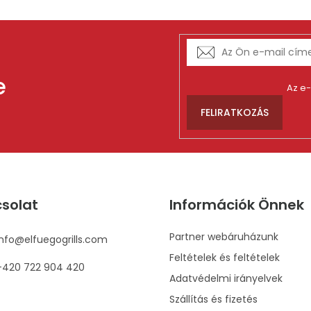
e
Az e
FELIRATKOZÁS
solat
Információk Önnek
Partner webáruházunk
info
@
elfuegogrills.com
Feltételek és feltételek
+420 722 904 420
Adatvédelmi irányelvek
Szállítás és fizetés