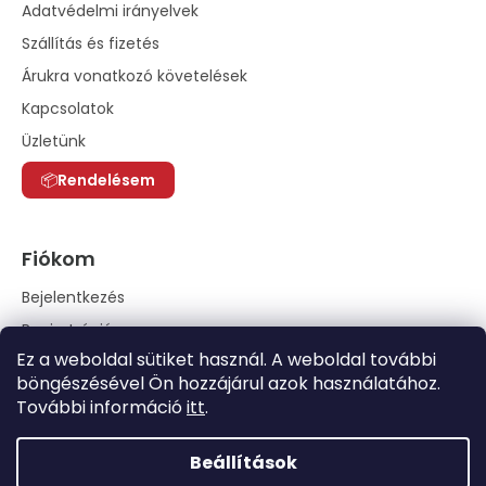
Adatvédelmi irányelvek
Szállítás és fizetés
Árukra vonatkozó követelések
Kapcsolatok
Üzletünk
Rendelésem
Fiókom
Bejelentkezés
Regisztráció
Ez a weboldal sütiket használ. A weboldal további
Rendelési előzmények
böngészésével Ön hozzájárul azok használatához.
További információ
itt
.
Beállítások