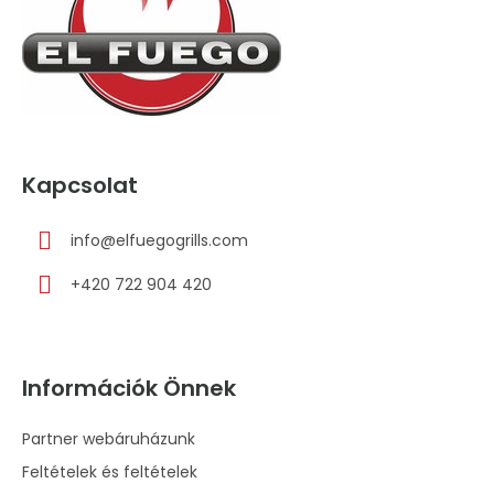
c
Kapcsolat
info
@
elfuegogrills.com
+420 722 904 420
Információk Önnek
Partner webáruházunk
Feltételek és feltételek