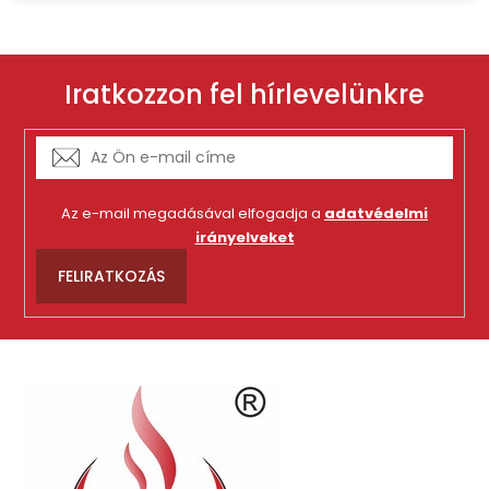
Iratkozzon fel hírlevelünkre
Az e-mail megadásával elfogadja a
adatvédelmi
irányelveket
FELIRATKOZÁS
L
á
b
l
é