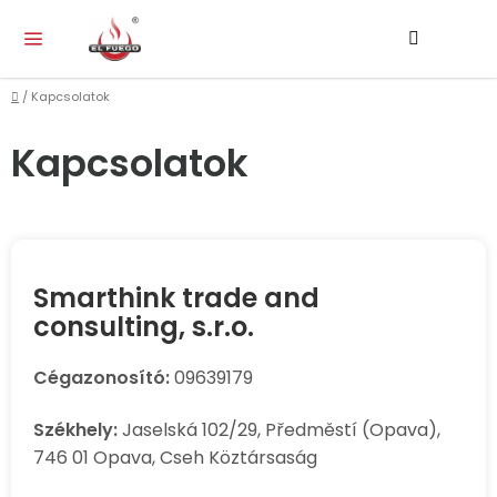
Ugrás
Keresés
KO
a
fő
tartalomhoz
Kezdőlap
/
Kapcsolatok
Kapcsolatok
Smarthink trade and
consulting, s.r.o.
Cégazonosító:
09639179
Székhely:
Jaselská 102/29, Předměstí (Opava),
746 01 Opava, Cseh Köztársaság