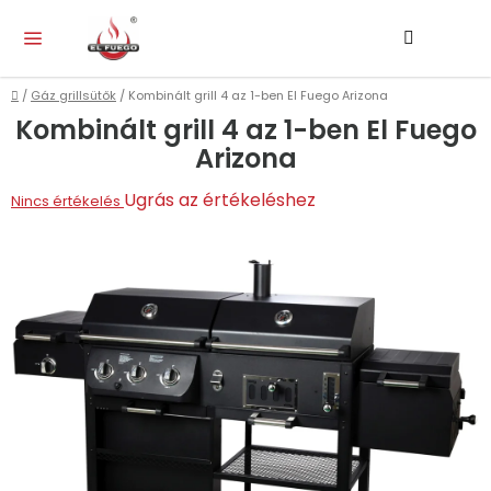
Ugrás
Keresés
KO
a
fő
tartalomhoz
Kezdőlap
/
Gáz grillsütők
/
Kombinált grill 4 az 1-ben El Fuego Arizona
Kombinált grill 4 az 1-ben El Fuego
Arizona
A
Ugrás az értékeléshez
Nincs értékelés
termék
átlagos
értékelése
5-
ből
0,0
csillag.