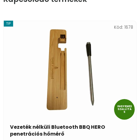
TIP
Kód:
1678
INGYENES
SZÁLLÍTÁ
S
Vezeték nélküli Bluetooth BBQ HERO
penetrációs hőmérő