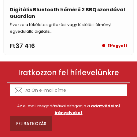
Digitális Bluetooth hőmérő 2 BBQ szondával
Guardian
Élvezze a tökéletes grillezési vagy füstölési élményt
egyedülálló digitális...
Ft37 416
Elfogyott
Iratkozzon fel hírlevelünkre
Az e-mail megadásával elfogadja a
adatvédelmi
irányelveket
FELIRATKOZÁS