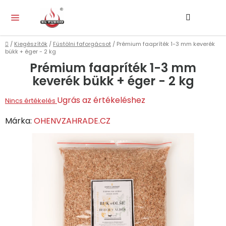
Ugrás
Keresés
KO
a
fő
tartalomhoz
Kezdőlap
/
Kiegészítők
/
Füstölni faforgácsot
/
Prémium faapríték 1-3 mm keverék
bükk + éger - 2 kg
Prémium faapríték 1-3 mm
keverék bükk + éger - 2 kg
A
Ugrás az értékeléshez
Nincs értékelés
termék
Márka:
OHENVZAHRADE.CZ
átlagos
értékelése
5-
ből
0,0
csillag.