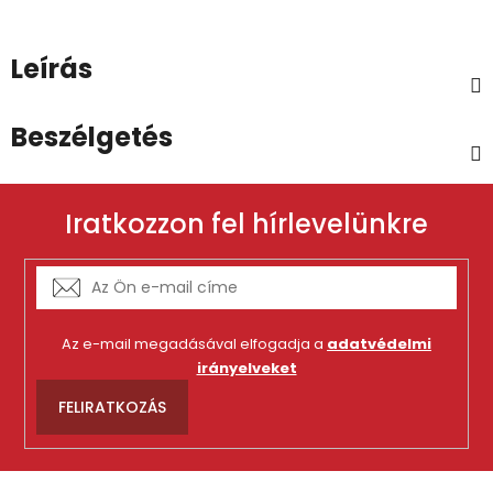
Leírás
Beszélgetés
Iratkozzon fel hírlevelünkre
Az e-mail megadásával elfogadja a
adatvédelmi
irányelveket
FELIRATKOZÁS
L