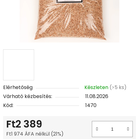
Elérhetőség
Készleten
(>5 ks)
Várható kézbesítés:
11.08.2026
Kód:
1470
Ft2 389
Ft1 974 ÁFA nélkül (21%)