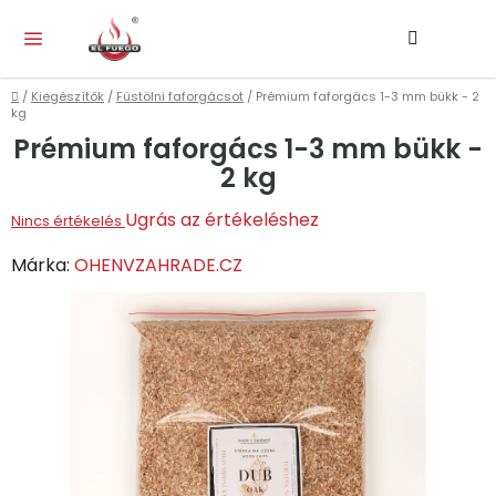
Ugrás
Keresés
KO
a
fő
tartalomhoz
Kezdőlap
/
Kiegészítők
/
Füstölni faforgácsot
/
Prémium faforgács 1-3 mm bükk - 2
kg
Prémium faforgács 1-3 mm bükk -
2 kg
A
Ugrás az értékeléshez
Nincs értékelés
termék
Márka:
OHENVZAHRADE.CZ
átlagos
értékelése
5-
ből
0,0
csillag.