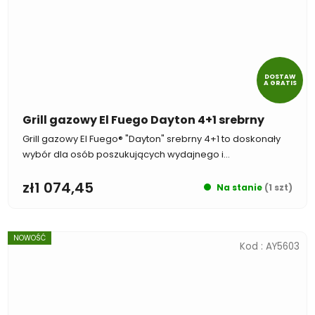
DOSTAW
A GRATIS
Grill gazowy El Fuego Dayton 4+1 srebrny
Grill gazowy El Fuego® "Dayton" srebrny 4+1 to doskonały
wybór dla osób poszukujących wydajnego i...
zł1 074,45
Na stanie
(1 szt)
NOWOŚĆ
Kod :
AY5603