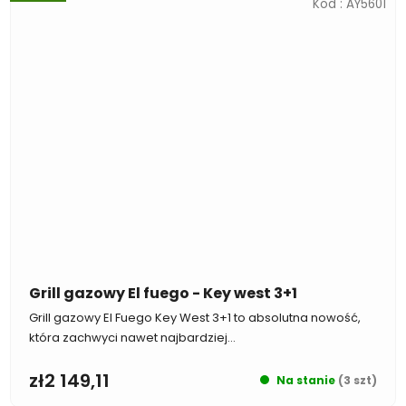
Kod :
AY5601
Grill gazowy El fuego - Key west 3+1
Grill gazowy El Fuego Key West 3+1 to absolutna nowość,
która zachwyci nawet najbardziej...
zł2 149,11
Na stanie
(3 szt)