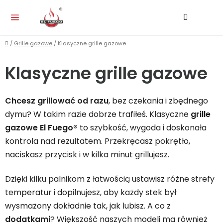
Przejść
Szukaj
KO
do
treści
Home
/
Grille gazowe
/
Klasyczne grille gazowe
Klasyczne grille gazowe
Chcesz grillować od razu
, bez czekania i zbędnego
dymu? W takim razie dobrze trafiłeś. Klasyczne
grille
gazowe El Fuego®
to szybkość, wygoda i doskonała
kontrola nad rezultatem. Przekręcasz pokrętło,
naciskasz przycisk i w kilka minut grillujesz.
Dzięki kilku palnikom z łatwością ustawisz różne strefy
temperatur i dopilnujesz, aby każdy stek był
wysmażony dokładnie tak, jak lubisz. A co z
dodatkami
? Większość naszych modeli ma również