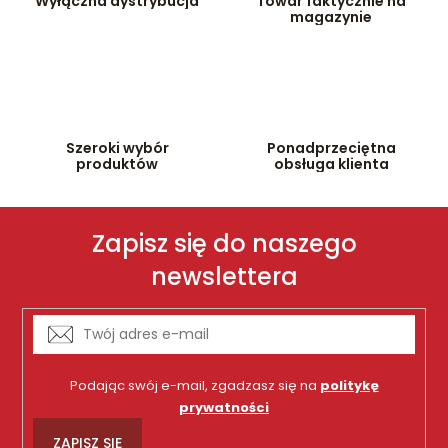
Wyłączna dystrybucja
Towar faktycznie na
y
magazynie
Szeroki wybór
Ponadprzeciętna
produktów
obsługa klienta
Zapisz się do naszego
newslettera
Podając swój e-mail, zgadzasz się na
politykę
prywatności
ZAPISZ SIĘ