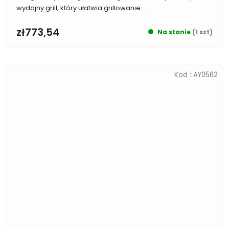
wydajny grill, który ułatwia grillowanie...
zł773,54
Na stanie
(1 szt)
Kod :
AY0562