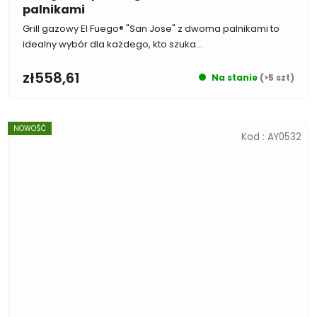
palnikami
Grill gazowy El Fuego® "San Jose" z dwoma palnikami to
idealny wybór dla każdego, kto szuka...
zł558,61
Na stanie
(>5 szt)
NOWOŚĆ
Kod :
AY0532