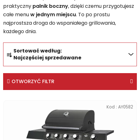
praktyczny
palnik boczny
, dzięki czemu przygotujesz
całe menu
w jednym miejscu
. To po prostu
najprostsza droga do wspaniałego grillowania,
każdego dnia.
S
Sortować według:
o
Najczęściej sprzedawane
r
t
o
OTWORZYĆ FILTR
w
a
L
n
i
Kod :
AY0582
i
s
e
t
p
a
r