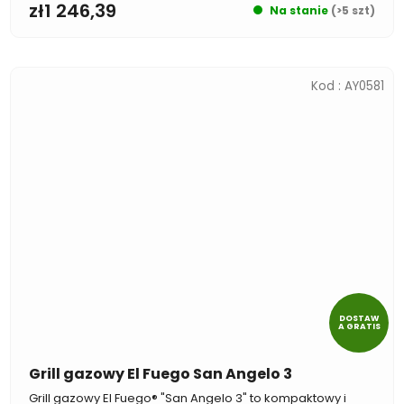
zł1 246,39
Na stanie
(>5 szt)
Kod :
AY0581
DOSTAW
A GRATIS
Grill gazowy El Fuego San Angelo 3
Grill gazowy El Fuego® "San Angelo 3" to kompaktowy i