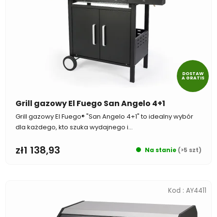
p
o
r
d
o
u
d
k
u
t
k
ó
t
DOSTAW
w
A GRATIS
ó
w
Grill gazowy El Fuego San Angelo 4+1
Grill gazowy El Fuego® "San Angelo 4+1" to idealny wybór
dla każdego, kto szuka wydajnego i...
zł1 138,93
Na stanie
(>5 szt)
Kod :
AY4411