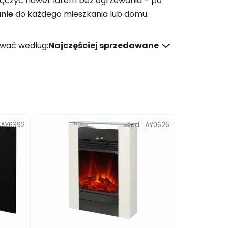
włączyć nawet latem bez ogrzewania – po
nie
do każdego mieszkania lub domu.
wać według:
Najczęściej sprzedawane
:
AY6392
Kod :
AY0626