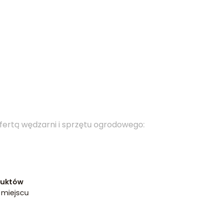
ofertą wędzarni i sprzętu ogrodowego
:
duktów
 miejscu