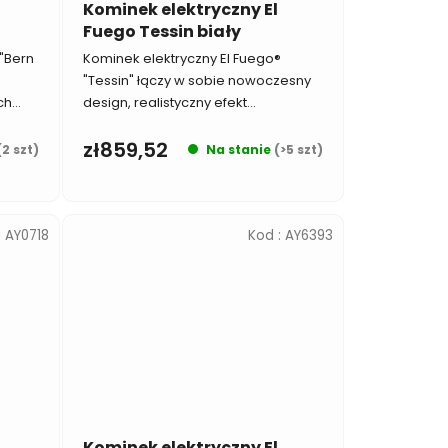
Kominek elektryczny El
Fuego Tessin biały
 "Bern
Kominek elektryczny El Fuego®
"Tessin" łączy w sobie nowoczesny
h...
design, realistyczny efekt...
zł859,52
(2 szt)
Na stanie
(>5 szt)
:
AY0718
Kod :
AY6393
Kominek elektryczny El