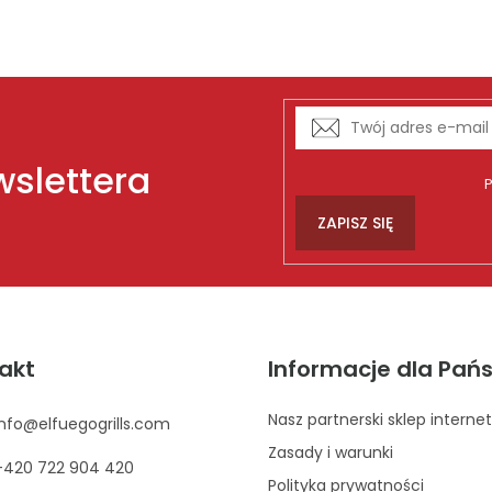
s
t
y
wslettera
P
ZAPISZ SIĘ
akt
Informacje dla Pań
Nasz partnerski sklep interne
info
@
elfuegogrills.com
Zasady i warunki
+420 722 904 420
Polityka prywatności