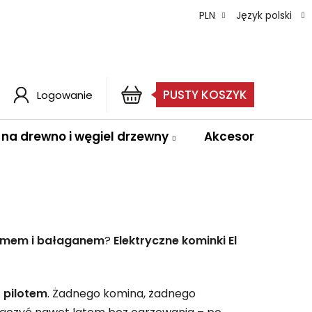
PLN
Język polski
PUSTY KOSZYK
Logowanie
KOSZYK
e na drewno i węgiel drzewny
Akcesoria
dymem i bałaganem
?
Elektryczne kominki El
t
pilotem
. Żadnego komina, żadnego