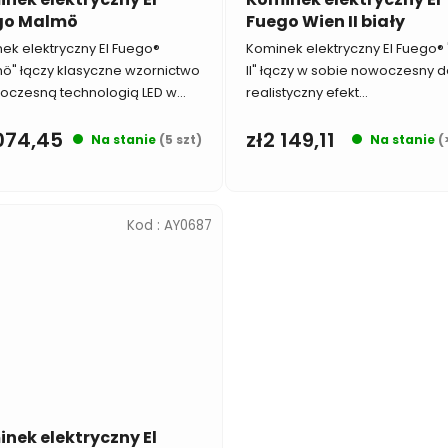
go Malmö
Fuego Wien II biały
ek elektryczny El Fuego®
Kominek elektryczny El Fuego®
ö" łączy klasyczne wzornictwo
II" łączy w sobie nowoczesny d
oczesną technologią LED w...
realistyczny efekt...
 074,45
zł2 149,11
Na stanie
(5 szt)
Na stanie
(
Kod :
AY0687
nek elektryczny El