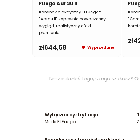
Fuego Aarau II
Fue
Kominek elektryczny El Fuego®
Komin
"Aarau II" zapewnia nowoczesny
"Como
wygląd, realistyczny efekt
komfor
płomienia...
zł4
zł644,58
Wyprzedane
Nie znalazłeś tego, czego szukasz?
Od
Wyłączna dystrybucja
T
Marki El Fuego
Z
Ponadprzeciętna obsługa klienta