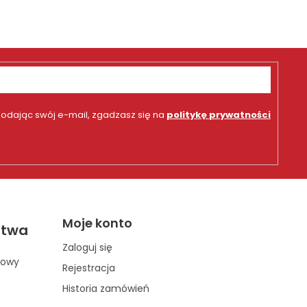
odając swój e-mail, zgadzasz się na
politykę prywatności
Moje konto
stwa
Zaloguj się
towy
Rejestracja
Historia zamówień