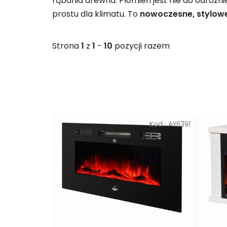
rąbania drewna. Płomień jest nie do odróż
prostu dla klimatu. To
nowoczesne, stylow
Strona
1
z
1
-
10
pozycji razem
L
i
Kod :
AY6391
s
t
a
p
r
o
d