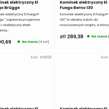
nek elektryczny El
Kominek elektryczny El
k
go Brügge
Fuego Berno 130
t
ek elektryczny El Fuego®
Kominek elektryczny El Fuego®
ó
ge " zapewnia przyjemne
130" to idealny wybór do
w
 i realistyczny efekt
nowoczesnych wnętrz, w któryc
nia,...
zł1 289,38
Na stanie
00,69
Na stanie
(4 szt)
Kod :
AY0630
Kod 
nek elektryczny El
Kominek elektryczny El