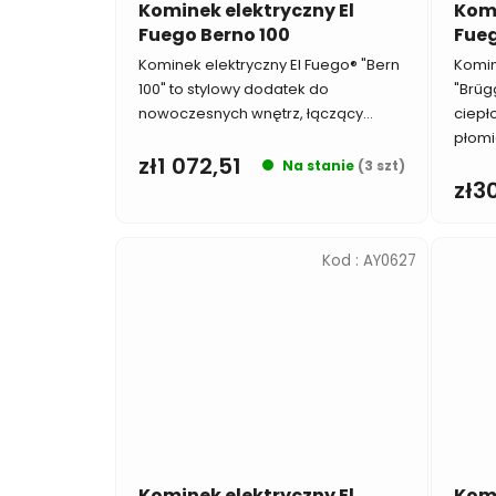
u
Kominek elektryczny El
Komi
Fuego Berno 100
Fue
k
t
Kominek elektryczny El Fuego® "Bern
Komin
100" to stylowy dodatek do
"Brüg
ó
nowoczesnych wnętrz, łączący...
ciepło
w
płomie
zł1 072,51
Na stanie
(3 szt)
zł3
Kod :
AY0627
Kominek elektryczny El
Komi