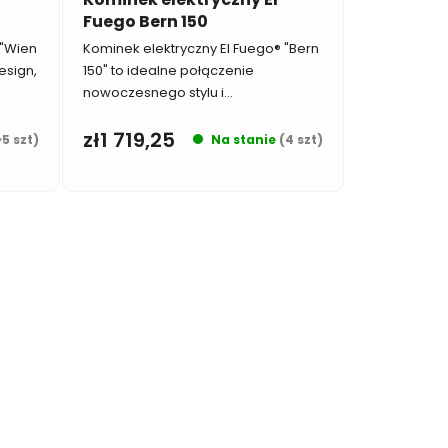
Fuego Bern 150
 "Wien
Kominek elektryczny El Fuego® "Bern
esign,
150" to idealne połączenie
nowoczesnego stylu i...
zł1 719,25
>5 szt)
Na stanie
(4 szt)