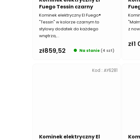
Fuego Tessin czarny
Fue
Kominek elektryczny El Fuego®
Komin
"Tessin" w kolorze czarnym to
"Malm
stylowy dodatek do każdego
z now
wnętrza,...
zł1
zł859,52
Na stanie
(4 szt)
Kod :
AY6281
Kominek elektryczny El
Komi