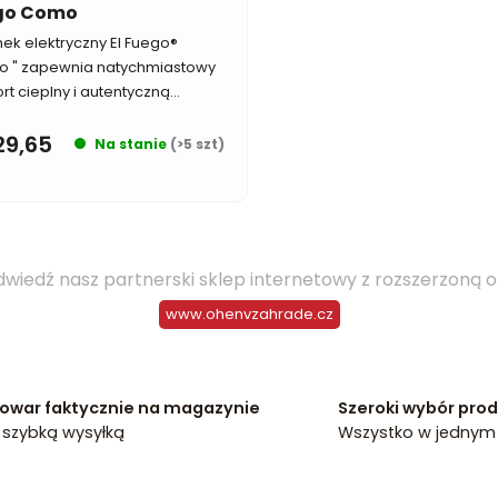
go Como
ek elektryczny El Fuego®
 " zapewnia natychmiastowy
t cieplny i autentyczną...
29,65
Na stanie
(>5 szt)
K
o
wiedź nasz partnerski sklep internetowy z rozszerzoną 
n
t
www.ohenvzahrade.cz
r
o
l
k
owar faktycznie na magazynie
Szeroki wybór pro
i
 szybką wysyłką
Wszystko w jednym
l
i