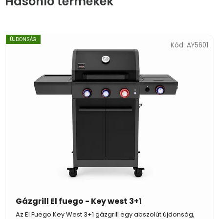
Hasonló termékek
ÚJDONSÁG
Kód:
AY5601
Gázgrill El fuego - Key west 3+1
Az El Fuego Key West 3+1 gázgrill egy abszolút újdonság,