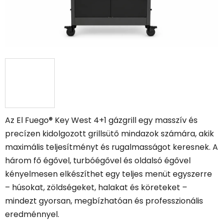
Az El Fuego® Key West 4+1 gázgrill egy masszív és
precízen kidolgozott grillsütő mindazok számára, akik
maximális teljesítményt és rugalmasságot keresnek. A
három fő égővel, turbóégővel és oldalsó égővel
kényelmesen elkészíthet egy teljes menüt egyszerre
– húsokat, zöldségeket, halakat és köreteket –
mindezt gyorsan, megbízhatóan és professzionális
eredménnyel.