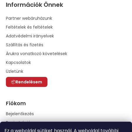
Információk Önnek
Partner webáruházunk
Feltételek és feltételek
Adatvédelmi irányelvek
Szállítás és fizetés
Árukra vonatkozó követelések
Kapcsolatok
Üzletünk
Rendelésem
Fiókom
Bejelentkezés
Regisztráció
Ez a weboldal sütiket használ. A weboldal további
Rendelési előzmények