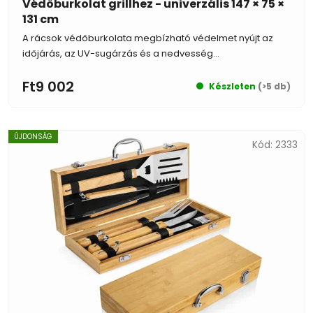
Védőburkolat grillhez - univerzális 147 × 75 ×
131 cm
A rácsok védőburkolata megbízható védelmet nyújt az
időjárás, az UV-sugárzás és a nedvesség...
Ft9 002
Készleten
(>5 db)
ÚJDONSÁG
Kód:
2333