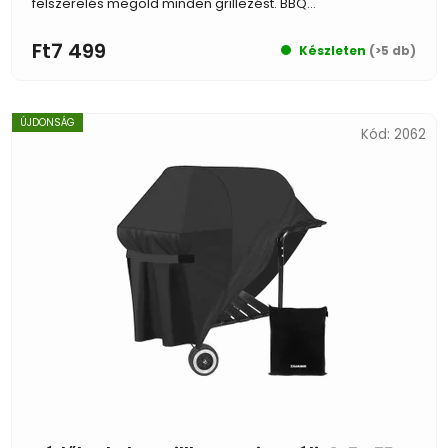
felszerelés megold minden grillezést. BBQ...
Ft7 499
Készleten
(>5 db)
ÚJDONSÁG
Kód:
2062