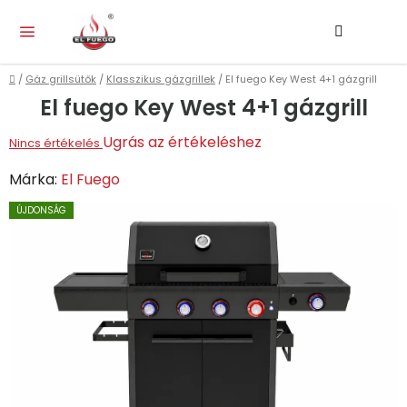
Ugrás
Keresés
KO
a
fő
tartalomhoz
Kezdőlap
/
Gáz grillsütők
/
Klasszikus gázgrillek
/
El fuego Key West 4+1 gázgrill
El fuego Key West 4+1 gázgrill
A
Ugrás az értékeléshez
Nincs értékelés
termék
Márka:
El Fuego
átlagos
ÚJDONSÁG
értékelése
5-
ből
0,0
csillag.