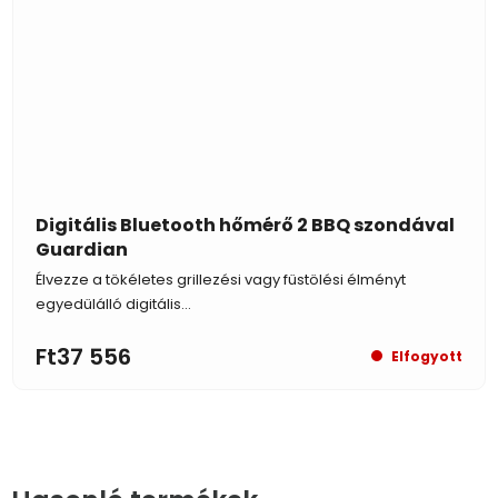
Digitális Bluetooth hőmérő 2 BBQ szondával
Guardian
Élvezze a tökéletes grillezési vagy füstölési élményt
egyedülálló digitális...
Ft37 556
Elfogyott