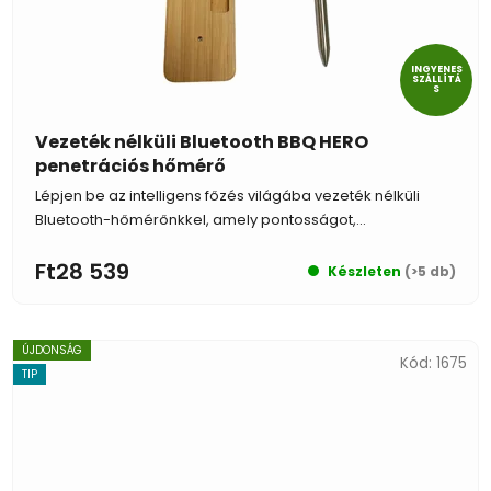
INGYENES
SZÁLLÍTÁ
S
Vezeték nélküli Bluetooth BBQ HERO
penetrációs hőmérő
Lépjen be az intelligens főzés világába vezeték nélküli
Bluetooth-hőmérőnkkel, amely pontosságot,...
Ft28 539
Készleten
(>5 db)
ÚJDONSÁG
Kód:
1675
TIP