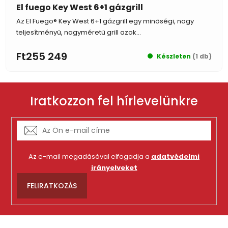
El fuego Key West 6+1 gázgrill
Az El Fuego® Key West 6+1 gázgrill egy minőségi, nagy
teljesítményű, nagyméretű grill azok...
Ft255 249
Készleten
(1 db)
Iratkozzon fel hírlevelünkre
Az e-mail megadásával elfogadja a
adatvédelmi
irányelveket
FELIRATKOZÁS
L