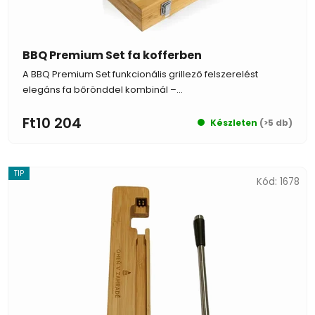
BBQ Premium Set fa kofferben
A BBQ Premium Set funkcionális grillező felszerelést
elegáns fa bőrönddel kombinál –...
Ft10 204
Készleten
(>5 db)
TIP
Kód:
1678